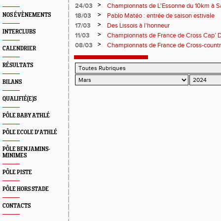
>
24/03
Championnats de L'Essonne du 10km à S
>
NOS ÉVÈNEMENTS
18/03
Pablo Matéo : entrée de saison estivale
>
17/03
Des Lissois à l'honneur
INTERCLUBS
>
11/03
Championnats de France de Cross Cap’ Dé
champions ! Top 20 pour Aurélien Olivier 
>
08/03
Championnats de France de Cross-country
CALENDRIER
Cap'Découverte pour nos Lissois !
RÉSULTATS
BILANS
QUALIFIÉ(E)S
PÔLE BABY ATHLÉ
PÔLE ECOLE D'ATHLÉ
PÔLE BENJAMINS-
MINIMES
PÔLE PISTE
PÔLE HORS STADE
CONTACTS