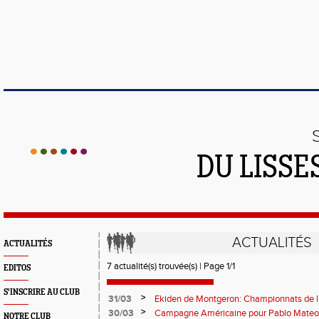
DU LISSE
ACTUALITÉS
ACTUALITÉS
7 actualité(s) trouvée(s) | Page 1/1
EDITOS
S'INSCRIRE AU CLUB
>
31/03
Ekiden de Montgeron: Championnats de 
>
30/03
Campagne Américaine pour Pablo Mateo
NOTRE CLUB