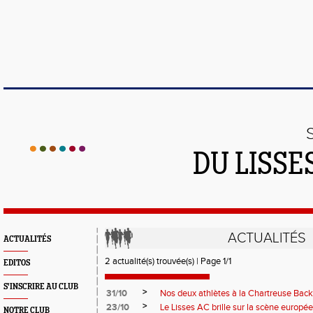
DU LISSE
ACTUALITÉS
ACTUALITÉS
2 actualité(s) trouvée(s) | Page 1/1
EDITOS
S'INSCRIRE AU CLUB
>
31/10
Nos deux athlètes à la Chartreuse Bac
>
23/10
Le Lisses AC brille sur la scène europée
NOTRE CLUB