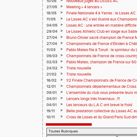
>
10/06
Nouveaux juges au LISSES AC
>
27/05
Meeting « 4 lancers »
>
18/05
Finale Nationale 4 à Yerres : le Lisses A
>
11/05
Le Lisses AC s’est illustré aux Champion
Troyes
>
04/05
Lisses AC : une entrée en matière difficile
>
29/04
Le Lisses Athletic Club en stage aux Sab
travail intense au bord de l’Atlantique
>
27/04
Bruno Olivier sacré champion de France M
>
27/04
Championnats de France d’Ekiden à Châte
>
11/03
Pablo Mateo file à Toruń : le sprinteur d
>
09/03
Championnats de France de cross-country 
performances du Lisses AC
>
02/03
Pablo Mateo, champion de France sur 60
>
24/02
Triste nouvelle
>
21/02
Triste nouvelle
>
16/02
1/2 Finale Championnats de France de C
MARTIN - I-F - 077
>
12/01
Championnats départementaux de Cross 202
>
09/01
L'ensemble du club vous présente leurs m
nouvelle année!
>
04/01
Lancers longs très hivernaux...!!!
>
04/01
Les lanceurs du L.A.C ont bravé le froid
>
19/11
Belle prestation collective du Lisses AC
Boulogne-Billancourt !
>
10/11
Cross de Lisses et du Grand Paris Sud 