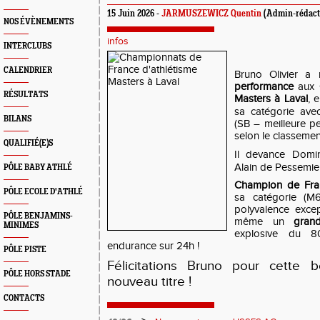
15 Juin 2026 -
JARMUSZEWICZ Quentin
(Admin-rédact
NOS ÉVÈNEMENTS
infos
INTERCLUBS
CALENDRIER
Bruno Olivier a
performance
aux
RÉSULTATS
Masters à Laval
, 
sa catégorie av
BILANS
(SB – meilleure pe
selon le classemen
QUALIFIÉ(E)S
Il devance Domin
Alain de Pessemier
PÔLE BABY ATHLÉ
Champion de Fra
PÔLE ECOLE D'ATHLÉ
sa catégorie (M
polyvalence excep
PÔLE BENJAMINS-
même un
gran
MINIMES
explosive du 80
endurance sur 24h !
PÔLE PISTE
Félicitations Bruno pour cette b
PÔLE HORS STADE
nouveau titre !
CONTACTS