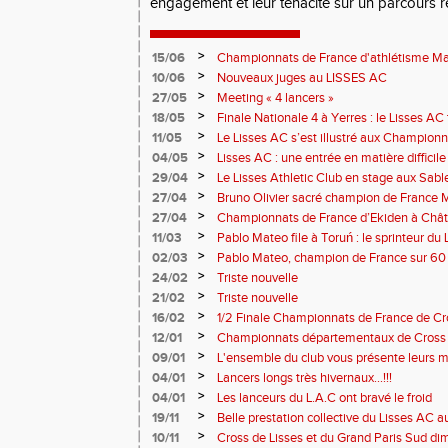
engagement et leur ténacité sur un parcours rép
>
15/06
Championnats de France d'athlétisme Mas
>
10/06
Nouveaux juges au LISSES AC
>
27/05
Meeting « 4 lancers »
>
18/05
Finale Nationale 4 à Yerres : le Lisses A
>
11/05
Le Lisses AC s’est illustré aux Champion
Troyes
>
04/05
Lisses AC : une entrée en matière difficile
>
29/04
Le Lisses Athletic Club en stage aux Sab
travail intense au bord de l’Atlantique
>
27/04
Bruno Olivier sacré champion de France M
>
27/04
Championnats de France d’Ekiden à Châte
>
11/03
Pablo Mateo file à Toruń : le sprinteur d
>
02/03
Pablo Mateo, champion de France sur 60
>
24/02
Triste nouvelle
>
21/02
Triste nouvelle
>
16/02
1/2 Finale Championnats de France de C
MARTIN - I-F - 077
>
12/01
Championnats départementaux de Cross 202
>
09/01
L'ensemble du club vous présente leurs m
nouvelle année!
>
04/01
Lancers longs très hivernaux...!!!
>
04/01
Les lanceurs du L.A.C ont bravé le froid
>
19/11
Belle prestation collective du Lisses AC
Boulogne-Billancourt !
>
10/11
Cross de Lisses et du Grand Paris Sud 