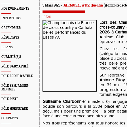
9 Mars 2026 -
JARMUSZEWICZ Quentin
(Admin-rédact
NOS ÉVÈNEMENTS
infos
INTERCLUBS
Lors des Cha
cross-country
CALENDRIER
2026 à Carhai
Athletic Club
RÉSULTATS
épreuves reine
BILANS
Chez les f
(catégorie mas
QUALIFIÉ(E)S
place du cross
trés belle pr
PÔLE BABY ATHLÉ
relevé mêlant é
Sur l’épreuve
PÔLE ECOLE D'ATHLÉ
Antoine Pitoy
(
en 34 min 46
PÔLE BENJAMINS-
progression a
MINIMES
format exigeant
PÔLE PISTE
Guillaume Charbonnier
(masters 0), engag
bouclé son parcours à la 330e place en 37
PÔLE HORS STADE
déçu, mais pour une première, il a bien batail
face à une concurrence bien plus jeune.
CONTACTS
Nos trois représentants ont tous honoré les 