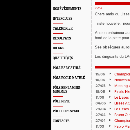
infos
NOS ÉVÈNEMENTS
Chers amis du Liss
INTERCLUBS
Triste nouvelle, no
CALENDRIER
Ancien entraineur au
bord de la piste pour
RÉSULTATS
Ses obsèques auront 
BILANS
Les dirigeants du LA
QUALIFIÉ(E)S
PÔLE BABY ATHLÉ
>
15/06
Championn
PÔLE ECOLE D'ATHLÉ
>
10/06
Nouveaux
>
27/05
Meeting «
PÔLE BENJAMINS-
>
18/05
Finale Na
MINIMES
>
11/05
Le Lisses
PÔLE PISTE
Troyes
>
04/05
Lisses AC 
>
29/04
Le Lisses
PÔLE HORS STADE
travail in
>
27/04
Bruno Oli
>
27/04
Championn
CONTACTS
>
11/03
Pablo Mat