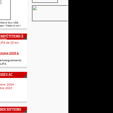
titions Aux USA
es ! Vidéo à voir !
OMPÉTITIONS À
ENIR
LIFA de 20 km
 Junior
ctobre 2025 à
t renseignements
a LIFA
ISSES AC
embre 2024
mbre 2023
NSCRIPTIONS