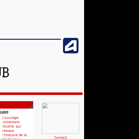
UB
naire
L'ouvrage
richement
illustré, qui
retrace
l’Histoire de la
Contact