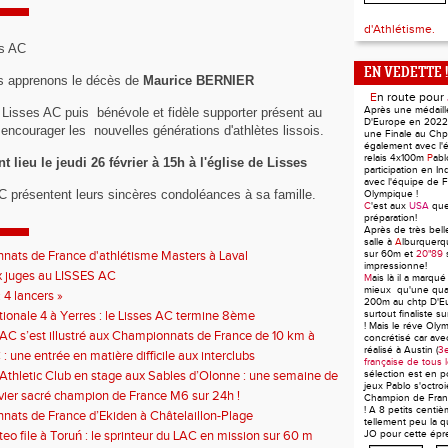
d'Athlétisme.
es AC
EN VEDETTE !
us apprenons le décès de
Maurice BERNIER
E
n route pour
Après une médaill
 Lisses AC puis bénévole et fidèle supporter présent au
D'Europe en 2022 
 encourager les nouvelles générations d'athlètes lissois.
une Finale au Ch
également avec l'
relais 4x100m
P
ab
lieu le jeudi 26 février à 15h à l'église de Lisses
participation en In
avec l'équipe de F
C présentent leurs sincères condoléances à sa famille.
Olympique !
C
'est aux
USA
qu
préparation!
Après de très bel
salle à
A
lburquerq
ats de France d'athlétisme Masters à Laval
sur 60m et
20"89
impressionne!
 juges au LISSES AC
M
ais là il a marqué
mieux qu'une quali
 4 lancers »
200m au chtp D'E
tionale 4 à Yerres : le Lisses AC termine 8ème
surtout finaliste 
! Mais le réve Oly
 AC s’est illustré aux Championnats de France de 10 km à
concrétisé car av
réalisé à Austin (
3e
: une entrée en matière difficile aux interclubs
française de tous 
 Athletic Club en stage aux Sables d’Olonne : une semaine de
sélection est en p
jeux Pablo s'octroie
tense au bord de l’Atlantique
vier sacré champion de France M6 sur 24h !
Champion de Fran
! A 8 petits centiè
ats de France d’Ekiden à Châtelaillon-Plage
tellement peu la qu
eo file à Toruń : le sprinteur du LAC en mission sur 60 m
JO pour cette épr