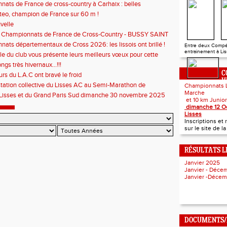
ats de France de cross-country à Carhaix : belles
nces du Lisses AC
eo, champion de France sur 60 m !
velle
le Championnats de France de Cross-Country - BUSSY SAINT
I-F - 077
ats départementaux de Cross 2026: les lissois ont brillé !
Entre deux Compé
entrainement à Liss
e du club vous présente leurs meilleurs vœux pour cette
année!
ngs très hivernaux...!!!
C
rs du L.A.C ont bravé le froid
V
station collective du Lisses AC au Semi-Marathon de
Championnats 
Billancourt !
Marche
 Lisses et du Grand Paris Sud dimanche 30 novembre 2025
et 10 km
dimanche 12 O
Lisses
Inscriptions e
sur le site de l
RÉSULTATS L
Janvier 2025
Janvier - Déc
Janvier -Déce
DOCUMENTS/I