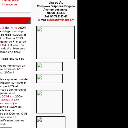
Fédération
Lisses Ac
Française
Complexe Stéphane Diagana
Avenue des parcs
91090 LISSES
Tel: 06 71 21 15 41
E-mail:
lissesac@wanadoo.fr
JO
de
P
aris
2
024
e d'Argent au chpt
au relais 4X100m et
pt du Monde 2023
équipe de France de
lo
M
ATEO vise une
dividuel et bien sûre
rance une finale
e
P
ablo poursuit sa
les performances en
ue en janvier
6"62
sur 200m, il
 les esprits et quoi de
fication sur 100m et
urope 2024 et
sur ces deux épreuves
mpique va se
ec
20"03
sur 200m
 meilleure perf
les temps !
) la
oche et avant les
 le titre de
ce sur 100m en 10"08
mes il rate de
alification pour les
euve !