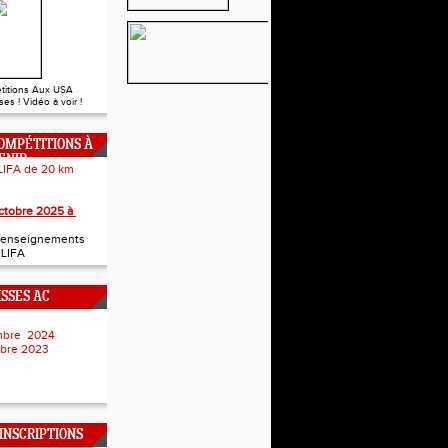
titions Aux USA
es ! Vidéo à voir !
OMPÉTITIONS À
ENIR
LIFA de 20 km
 Junior
ctobre 2025 à
t renseignements
a LIFA
ISSES AC
embre 2024
mbre 2023
NSCRIPTIONS