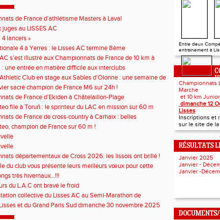
ats de France d'athlétisme Masters à Laval
 juges au LISSES AC
 4 lancers »
Entre deux Compé
tionale 4 à Yerres : le Lisses AC termine 8ème
entrainement à Liss
 AC s’est illustré aux Championnats de France de 10 km à
: une entrée en matière difficile aux interclubs
C
 Athletic Club en stage aux Sables d’Olonne : une semaine de
V
Championnats 
tense au bord de l’Atlantique
vier sacré champion de France M6 sur 24h !
Marche
ats de France d’Ekiden à Châtelaillon-Plage
et 10 km
dimanche 12 O
eo file à Toruń : le sprinteur du LAC en mission sur 60 m
Lisses
ats de France de cross-country à Carhaix : belles
Inscriptions e
nces du Lisses AC
sur le site de l
eo, champion de France sur 60 m !
velle
velle
RÉSULTATS L
ats départementaux de Cross 2026: les lissois ont brillé !
Janvier 2025
Janvier - Déc
e du club vous présente leurs meilleurs vœux pour cette
Janvier -Déce
année!
ngs très hivernaux...!!!
rs du L.A.C ont bravé le froid
station collective du Lisses AC au Semi-Marathon de
Billancourt !
 Lisses et du Grand Paris Sud dimanche 30 novembre 2025
DOCUMENTS/I