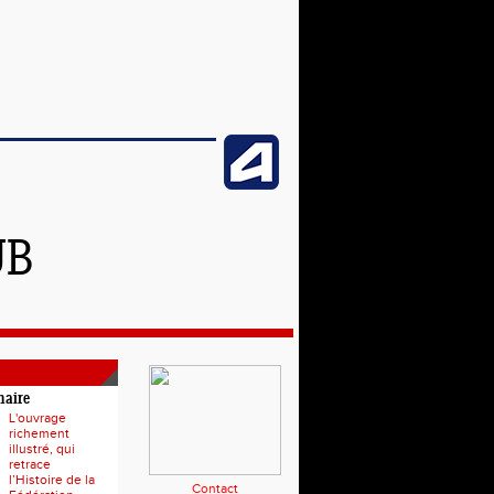
UB
naire
L'ouvrage
richement
illustré, qui
retrace
l’Histoire de la
Contact