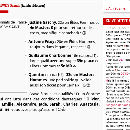
WICZ Quentin
(Admin-rédacteur)
d'Athlétisme.
EN VEDETTE !
•
Justine
Gaschy
: 22e en Élites Femmes et
4e Masters 0
pour son retour sur les
E
n route pour
cross, magnifique comeback !
Après une médaill
👏
D'Europe en 2022 
une Finale au Ch
•
Antoine Pitoy
: 20e en Élites Hommes,
également avec l'
toujours dans le game , respect !
relais 4x100m
P
ab
👏
participation en In
avec l'équipe de F
•
Guillaume Charbonnier
(le national !) :
Olympique !
large qualif avec une super
39e place
en
C
'est aux
USA
qu
préparation!
Élites Hommes et
5e M0
🔥
Après de très bel
salle à
A
lburquerq
•
Quentin
(le coach !) :
33e en Masters
sur 60m et
20"89
impressionne!
Hommes
, une perf solide qui valide
M
ais là il a marqué
aussi son ticket pour Carhaix !
mieux qu'une quali
💪👏
200m au chtp D'E
surtout finaliste 
Bravo à tous les qualifiés ! Et un énorme
! Mais le réve Oly
ui ont lutté dans des conditions dantesques :
Olivier,
concrétisé car av
réalisé à Austin (
3e
 Emilie, Alexandre, Jade, Sarah, Charles, Anastasia,
française de tous 
yaline
, vous avez plus qu'assuré !
sélection est en p
😊👍
jeux Pablo s'octroie
Champion de Fran
! A 8 petits centiè
tellement peu la qu
JO pour cette épr