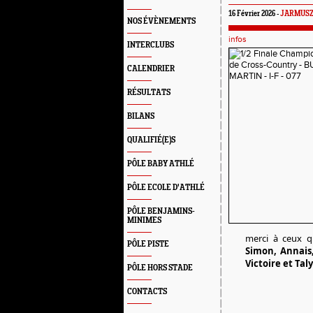
16 Février 2026 -
JARMUSZE
NOS ÉVÈNEMENTS
infos
INTERCLUBS
CALENDRIER
RÉSULTATS
BILANS
QUALIFIÉ(E)S
PÔLE BABY ATHLÉ
PÔLE ECOLE D'ATHLÉ
PÔLE BENJAMINS-
MINIMES
merci à ceux q
PÔLE PISTE
Simon, Annais,
Victoire et Tal
PÔLE HORS STADE
CONTACTS