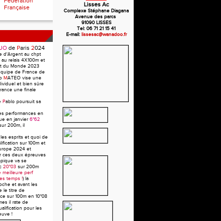
Fédération
Lisses Ac
Française
Complexe Stéphane Diagana
Avenue des parcs
91090 LISSES
Tel: 06 71 21 15 41
E-mail:
lissesac@wanadoo.fr
JO
de
P
aris
2
024
e d'Argent au chpt
au relais 4X100m et
pt du Monde 2023
équipe de France de
lo
M
ATEO vise une
dividuel et bien sûre
rance une finale
e
P
ablo poursuit sa
les performances en
ue en janvier
6"62
sur 200m, il
 les esprits et quoi de
fication sur 100m et
urope 2024 et
sur ces deux épreuves
mpique va se
ec
20"03
sur 200m
 meilleure perf
les temps !
) la
oche et avant les
 le titre de
ce sur 100m en 10"08
mes il rate de
alification pour les
euve !