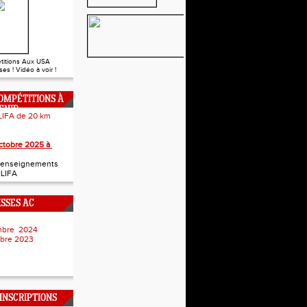
titions Aux USA
es ! Vidéo à voir !
OMPÉTITIONS À
ENIR
LIFA de 20 km
 Junior
ctobre 2025 à
t renseignements
a LIFA
ISSES AC
embre 2024
mbre 2023
NSCRIPTIONS