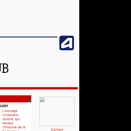
UB
naire
L'ouvrage
richement
illustré, qui
retrace
l’Histoire de la
Contact