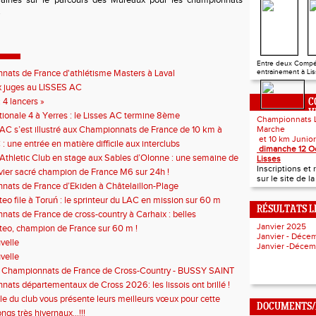
aines sur le parcours des Mureaux pour les championnats
st.
Entre deux Compé
ats de France d'athlétisme Masters à Laval
entrainement à Liss
 juges au LISSES AC
 4 lancers »
C
V
tionale 4 à Yerres : le Lisses AC termine 8ème
Championnats 
 AC s’est illustré aux Championnats de France de 10 km à
Marche
et 10 km
: une entrée en matière difficile aux interclubs
dimanche 12 O
 Athletic Club en stage aux Sables d’Olonne : une semaine de
Lisses
tense au bord de l’Atlantique
Inscriptions e
vier sacré champion de France M6 sur 24h !
sur le site de l
ats de France d’Ekiden à Châtelaillon-Plage
eo file à Toruń : le sprinteur du LAC en mission sur 60 m
RÉSULTATS L
ats de France de cross-country à Carhaix : belles
nces du Lisses AC
Janvier 2025
eo, champion de France sur 60 m !
Janvier - Déc
velle
Janvier -Déce
velle
le Championnats de France de Cross-Country - BUSSY SAINT
I-F - 077
ats départementaux de Cross 2026: les lissois ont brillé !
e du club vous présente leurs meilleurs vœux pour cette
DOCUMENTS/I
année!
ngs très hivernaux...!!!