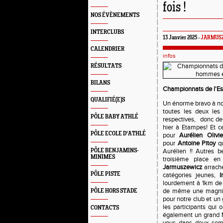
fois !
NOS ÉVÈNEMENTS
INTERCLUBS
13 Janvier 2025 -
JARMUSZ
CALENDRIER
infos
RÉSULTATS
BILANS
Championnats de l'E
QUALIFIÉ(E)S
Un énorme bravo à no
toutes les deux les
PÔLE BABY ATHLÉ
respectives, donc de
hier à Etampes! Et c
PÔLE ECOLE D'ATHLÉ
pour
Aurélien Olivie
pour
Antoine Pitoy
qu
PÔLE BENJAMINS-
Aurélien !! Autres b
MINIMES
troisième place e
Jarmuszewicz
arrache
PÔLE PISTE
catégories jeunes,
lourdement à 1km de l
de même une magnifi
PÔLE HORS STADE
pour notre club et un
les participants qui 
CONTACTS
également un grand M