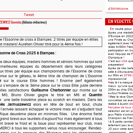
d'Athlétisme.
Tweet
EN VEDETTE !
EWICZ Quentin
(Admin-rédacteur)
E
n route pour
Après une médaill
D'Europe en 2022 
une Finale au Ch
également avec l'
relais 4x100m
P
ab
participation en In
ssonne de Cross 2025 à Etampes :
avec l'équipe de F
Olympique !
s deux équipes, masters hommes et séniors hommes qui sont
C
'est aux
USA
qu
préparation!
 meilleures équipes du département dans leurs catégories
Après de très bel
ux titres par équipe aux championnats de l’Essonne de cross
salle à
A
lburquerq
erise sur le gâteau, le 4éme titre de champion de L’Essonne
sur 60m et
20"89
impressionne!
r
sur la course Elite hommes ! Enorme perf également
M
ais là il a marqué
i s’empare de la 3éme place sur le cross Elite juste derrière
mieux qu'une quali
elles satisfactions
Guillaume Charbonnier
qui monte sur la
200m au chtp D'E
surtout finaliste 
n M0, Bruno Olivier gagne le titre en M6 et
Quentin
! Mais le réve Oly
 une belle troisième place au scratch en masters. Dans les
concrétisé car av
Inès Jarmuszewicz
alors en tête de bout en bout, chuta
réalisé à Austin (
3e
française de tous 
'arrivée laissant échapper la victoire mais en s'adjudant tout
sélection est en p
que deuxième place en minimes filles. Une énorme fierté
jeux Pablo s'octroie
 grand bravo aux lauréats d’aujourd’hui mais également à tous
Champion de Fran
! A 8 petits centiè
ont bravé le froid et la boue pour représenter leur club, mais
tellement peu la qu
ERCI à tous les supporters venus nous encourager. Rendez-
JO pour cette épr