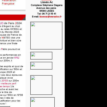
Fédération
Lisses Ac
Française
Complexe Stéphane Diagana
Avenue des parcs
91090 LISSES
Tel: 06 71 21 15 41
E-mail:
lissesac@wanadoo.fr
JO
de
P
aris
2
024
e d'Argent au chpt
au relais 4X100m et
pt du Monde 2023
équipe de France de
lo
M
ATEO vise une
dividuel et bien sûre
rance une finale
e
P
ablo poursuit sa
les performances en
ue en janvier
6"62
sur 200m, il
 les esprits et quoi de
fication sur 100m et
urope 2024 et
sur ces deux épreuves
mpique va se
ec
20"03
sur 200m
 meilleure perf
les temps !
) la
oche et avant les
 le titre de
ce sur 100m en 10"08
mes il rate de
alification pour les
euve !