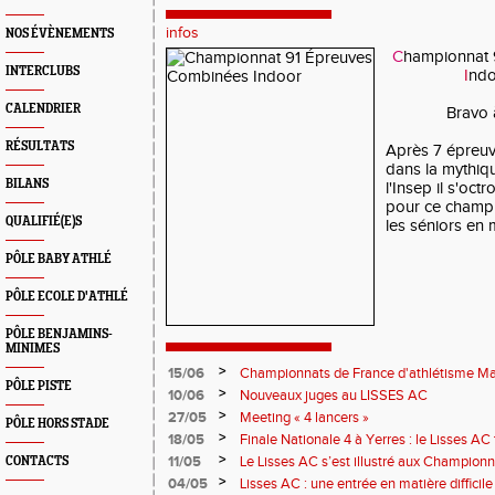
infos
NOS ÉVÈNEMENTS
C
hampionnat 
INTERCLUBS
I
nd
CALENDRIER
Bravo 
RÉSULTATS
Après 7 épreuv
dans la mythiqu
BILANS
l'Insep il s'oct
pour ce champi
QUALIFIÉ(E)S
les séniors en
PÔLE BABY ATHLÉ
PÔLE ECOLE D'ATHLÉ
PÔLE BENJAMINS-
MINIMES
>
15/06
Championnats de France d'athlétisme Mas
PÔLE PISTE
>
10/06
Nouveaux juges au LISSES AC
>
27/05
Meeting « 4 lancers »
PÔLE HORS STADE
>
18/05
Finale Nationale 4 à Yerres : le Lisses A
>
11/05
Le Lisses AC s’est illustré aux Champion
CONTACTS
Troyes
>
04/05
Lisses AC : une entrée en matière difficile