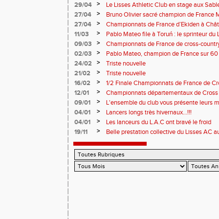
>
29/04
Le Lisses Athletic Club en stage aux Sab
travail intense au bord de l’Atlantique
>
27/04
Bruno Olivier sacré champion de France M
>
27/04
Championnats de France d’Ekiden à Châte
>
11/03
Pablo Mateo file à Toruń : le sprinteur d
>
09/03
Championnats de France de cross-country 
performances du Lisses AC
>
02/03
Pablo Mateo, champion de France sur 60
>
24/02
Triste nouvelle
>
21/02
Triste nouvelle
>
16/02
1/2 Finale Championnats de France de C
MARTIN - I-F - 077
>
12/01
Championnats départementaux de Cross 202
>
09/01
L'ensemble du club vous présente leurs m
nouvelle année!
>
04/01
Lancers longs très hivernaux...!!!
>
04/01
Les lanceurs du L.A.C ont bravé le froid
>
19/11
Belle prestation collective du Lisses AC
Boulogne-Billancourt !