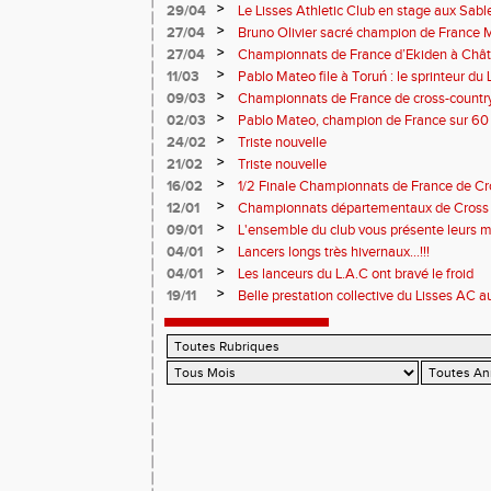
>
29/04
Le Lisses Athletic Club en stage aux Sab
travail intense au bord de l’Atlantique
>
27/04
Bruno Olivier sacré champion de France M
>
27/04
Championnats de France d’Ekiden à Châte
>
11/03
Pablo Mateo file à Toruń : le sprinteur d
>
09/03
Championnats de France de cross-country 
performances du Lisses AC
>
02/03
Pablo Mateo, champion de France sur 60
>
24/02
Triste nouvelle
>
21/02
Triste nouvelle
>
16/02
1/2 Finale Championnats de France de C
MARTIN - I-F - 077
>
12/01
Championnats départementaux de Cross 202
>
09/01
L'ensemble du club vous présente leurs m
nouvelle année!
>
04/01
Lancers longs très hivernaux...!!!
>
04/01
Les lanceurs du L.A.C ont bravé le froid
>
19/11
Belle prestation collective du Lisses AC
Boulogne-Billancourt !