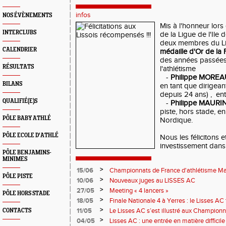
infos
NOS ÉVÈNEMENTS
Mis à l'honneur lors
INTERCLUBS
de la Ligue de l'Ile 
deux membres du Lis
CALENDRIER
médaille d'Or de la
des années passées
RÉSULTATS
l'athlétisme
-
Philippe MOREA
BILANS
en tant que dirigean
depuis 24 ans) , entr
QUALIFIÉ(E)S
-
Philippe MAURI
piste, hors stade, e
PÔLE BABY ATHLÉ
Nordique.
PÔLE ECOLE D'ATHLÉ
Nous les félicitons 
investissement dans 
PÔLE BENJAMINS-
MINIMES
>
15/06
Championnats de France d'athlétisme Mas
PÔLE PISTE
>
10/06
Nouveaux juges au LISSES AC
>
27/05
Meeting « 4 lancers »
PÔLE HORS STADE
>
18/05
Finale Nationale 4 à Yerres : le Lisses A
>
11/05
Le Lisses AC s’est illustré aux Champion
CONTACTS
Troyes
>
04/05
Lisses AC : une entrée en matière difficile