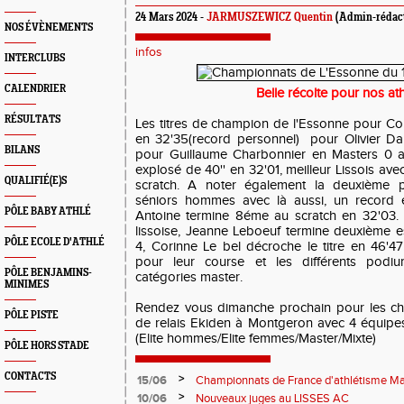
24 Mars 2024 -
JARMUSZEWICZ Quentin
(Admin-rédac
NOS ÉVÈNEMENTS
infos
INTERCLUBS
CALENDRIER
Belle récolte pour nos at
RÉSULTATS
Les titres de champion de l'Essonne pour Co
en 32'35(record personnel) pour Olivier Da
BILANS
pour Guillaume Charbonnier en Masters 0 a
explosé de 40'' en 32'01, meilleur Lissois av
QUALIFIÉ(E)S
scratch. A noter également la deuxième p
séniors hommes avec là aussi, un record e
PÔLE BABY ATHLÉ
Antoine termine 8éme au scratch en 32'03. 
lissoise, Jeanne Leboeuf termine deuxième e
PÔLE ECOLE D'ATHLÉ
4, Corinne Le bel décroche le titre en 46'47
pour leur course et les différents podiu
PÔLE BENJAMINS-
catégories master.
MINIMES
Rendez vous dimanche prochain pour les ch
PÔLE PISTE
de relais Ekiden à Montgeron avec 4 équipe
(Elite hommes/Elite femmes/Master/Mixte)
PÔLE HORS STADE
CONTACTS
>
15/06
Championnats de France d'athlétisme Mas
>
10/06
Nouveaux juges au LISSES AC