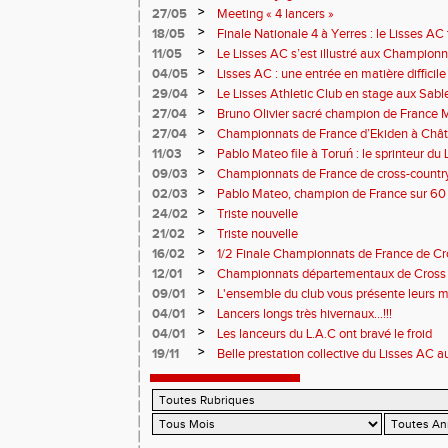
>
27/05
Meeting « 4 lancers »
>
18/05
Finale Nationale 4 à Yerres : le Lisses A
>
11/05
Le Lisses AC s’est illustré aux Champion
Troyes
>
04/05
Lisses AC : une entrée en matière difficile
>
29/04
Le Lisses Athletic Club en stage aux Sab
travail intense au bord de l’Atlantique
>
27/04
Bruno Olivier sacré champion de France M
>
27/04
Championnats de France d’Ekiden à Châte
>
11/03
Pablo Mateo file à Toruń : le sprinteur d
>
09/03
Championnats de France de cross-country 
performances du Lisses AC
>
02/03
Pablo Mateo, champion de France sur 60
>
24/02
Triste nouvelle
>
21/02
Triste nouvelle
>
16/02
1/2 Finale Championnats de France de C
MARTIN - I-F - 077
>
12/01
Championnats départementaux de Cross 202
>
09/01
L'ensemble du club vous présente leurs m
nouvelle année!
>
04/01
Lancers longs très hivernaux...!!!
>
04/01
Les lanceurs du L.A.C ont bravé le froid
>
19/11
Belle prestation collective du Lisses AC
Boulogne-Billancourt !