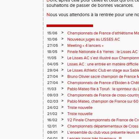
D
onc après cela pour celles et ceux qui ont ce
souhaitons de passer de bonnes vacances.
N
ous vous attendons à la rentrée pour une nou
>
15/06
Championnats de France d'athlétisme Mas
>
10/06
Nouveaux juges au LISSES AC
>
27/05
Meeting « 4 lancers »
>
18/05
Finale Nationale 4 à Yerres : le Lisses A
>
11/05
Le Lisses AC s’est illustré aux Champion
Troyes
>
04/05
Lisses AC : une entrée en matière difficile
>
29/04
Le Lisses Athletic Club en stage aux Sab
travail intense au bord de l’Atlantique
>
27/04
Bruno Olivier sacré champion de France M
>
27/04
Championnats de France d’Ekiden à Châte
>
11/03
Pablo Mateo file à Toruń : le sprinteur d
>
09/03
Championnats de France de cross-country 
performances du Lisses AC
>
02/03
Pablo Mateo, champion de France sur 60
>
24/02
Triste nouvelle
>
21/02
Triste nouvelle
>
16/02
1/2 Finale Championnats de France de C
MARTIN - I-F - 077
>
12/01
Championnats départementaux de Cross 202
>
09/01
L'ensemble du club vous présente leurs m
nouvelle année!
>
04/01
Lancers longs très hivernaux...!!!