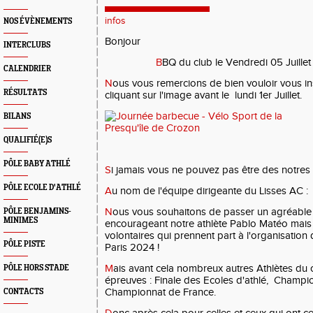
infos
NOS ÉVÈNEMENTS
Bonjour
INTERCLUBS
B
BQ du club le Vendredi 05 Juillet 
CALENDRIER
N
ous vous remercions de bien vouloir vous insc
RÉSULTATS
cliquant sur l'image avant le lundi 1er Juillet.
BILANS
QUALIFIÉ(E)S
PÔLE BABY ATHLÉ
S
i jamais vous ne pouvez pas être des notres
PÔLE ECOLE D'ATHLÉ
A
u nom de l'équipe dirigeante du Lisses AC :
N
ous vous souhaitons de passer un agréable
PÔLE BENJAMINS-
MINIMES
encourageant notre athlète Pablo Matéo mais 
volontaires qui prennent part à l'organisatio
PÔLE PISTE
Paris 2024 !
M
ais avant cela nombreux autres Athlètes du 
PÔLE HORS STADE
épreuves : Finale des Ecoles d'athlé, Champi
Championnat de France.
CONTACTS