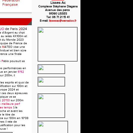
Fédération
Lisses Ac
Française
Complexe Stéphane Diagana
Avenue des parcs
91090 LISSES
Tel: 06 71 21 15 41
E-mail:
lissesac@wanadoo.fr
JO
de
P
aris
2
024
e d'Argent au chpt
au relais 4X100m et
pt du Monde 2023
équipe de France de
lo
M
ATEO vise une
dividuel et bien sûre
rance une finale
e
P
ablo poursuit sa
les performances en
ue en janvier
6"62
sur 200m, il
 les esprits et quoi de
fication sur 100m et
urope 2024 et
sur ces deux épreuves
mpique va se
ec
20"03
sur 200m
 meilleure perf
les temps !
) la
oche et avant les
 le titre de
ce sur 100m en 10"08
mes il rate de
alification pour les
euve !