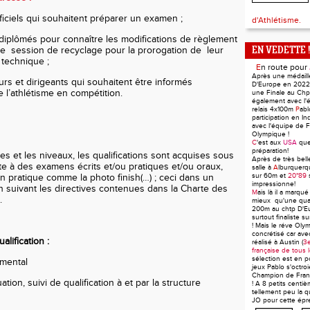
ficiels qui souhaitent préparer un examen ;
d'Athlétisme.
s diplômés pour connaître les modifications de règlement
ne session de recyclage pour la prorogation de leur
EN VEDETTE !
el technique ;
E
n route pour
Après une médaill
rs et dirigeants qui souhaitent être informés
D'Europe en 2022 
 l’athlétisme en compétition.
une Finale au Ch
également avec l'
relais 4x100m
P
ab
participation en In
avec l'équipe de F
Olympique !
C
'est aux
USA
qu
préparation!
nes et les niveaux, les qualifications sont acquises sous
Après de très bel
te à des examens écrits et/ou pratiques et/ou oraux,
salle à
A
lburquerq
sur 60m et
20"89
en pratique comme la photo finish(…) ; ceci dans un
impressionne!
n suivant les directives contenues dans la Charte des
M
ais là il a marqué
.
mieux qu'une quali
200m au chtp D'E
surtout finaliste 
! Mais le réve Oly
concrétisé car av
alification :
réalisé à Austin (
3e
française de tous 
sélection est en p
mental
jeux Pablo s'octroie
Champion de Fran
ation, suivi de qualification à et par la structure
! A 8 petits centiè
tellement peu la qu
JO pour cette épr