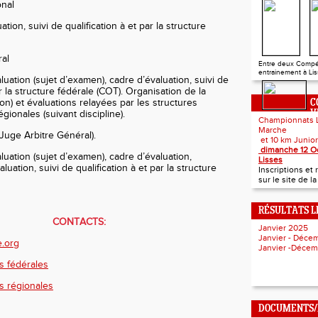
onal
ation, suivi de qualification à et par la structure
ral
Entre deux Compé
entrainement à Liss
luation (sujet d’examen), cadre d’évaluation, suivi de
ar la structure fédérale (COT). Organisation de la
on) et évaluations relayées par les structures
C
égionales (suivant discipline).
V
Championnats 
Marche
Juge Arbitre Général).
et 10 km
dimanche 12 O
luation (sujet d’examen), cadre d’évaluation,
Lisses
luation, suivi de qualification à et par la structure
Inscriptions e
sur le site de l
RÉSULTATS L
CONTACTS:
Janvier 2025
Janvier - Déc
e.org
Janvier -Déce
s fédérales
s régionales
DOCUMENTS/I