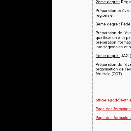
2ème degré :
Régi
Préparation et évalu
régionale.
3ème degré : F
édé
Préparation de l’éva
qualification à et p
préparation (formati
interrégionales et r
4ème degré :
JAG (
Préparation de l’éva
organisation de l’éva
fédérale (COT).
officiels@cd-91-athl
Page des formation
Page des formation