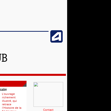
UB
naire
L'ouvrage
richement
illustré, qui
retrace
l’Histoire de la
Contact