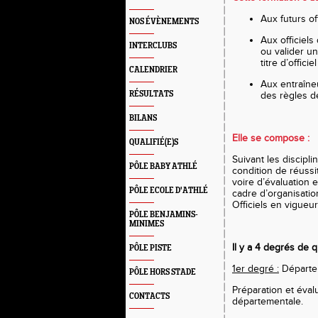
Aux futurs of
NOS ÉVÈNEMENTS
Aux officiel
INTERCLUBS
ou valider u
titre d’offici
CALENDRIER
Aux entraîneu
RÉSULTATS
des règles de
BILANS
Elle se compose :
QUALIFIÉ(E)S
Suivant les discipli
PÔLE BABY ATHLÉ
condition de réussi
voire d’évaluation 
PÔLE ECOLE D'ATHLÉ
cadre d’organisatio
Officiels en vigueur
PÔLE BENJAMINS-
MINIMES
Il y a 4 degrés de qu
PÔLE PISTE
1er degré :
Départe
PÔLE HORS STADE
Préparation et évalu
CONTACTS
départementale.