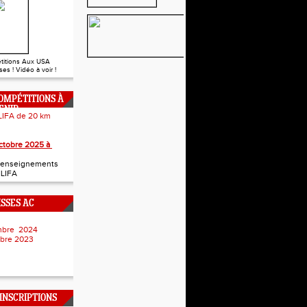
titions Aux USA
es ! Vidéo à voir !
OMPÉTITIONS À
ENIR
LIFA de 20 km
 Junior
ctobre 2025 à
t renseignements
a LIFA
ISSES AC
embre 2024
mbre 2023
NSCRIPTIONS